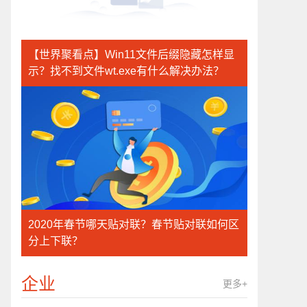
【世界聚看点】Win11文件后缀隐藏怎样显
示？找不到文件wt.exe有什么解决办法？
2020年春节哪天贴对联？春节贴对联如何区
分上下联？
企业
更多+