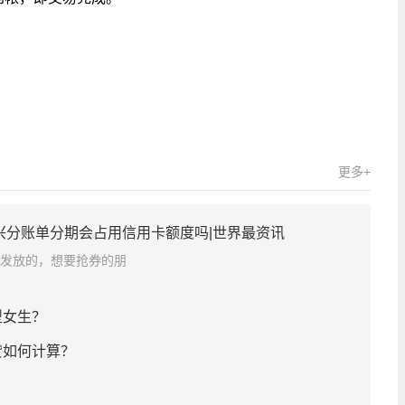
承兑汇票贴现
承兑汇票贴现需要什么手续
更多+
兴分账单分期会占用信用卡额度吗|世界最资讯
P发放的，想要抢券的朋
型女生？
贷如何计算？