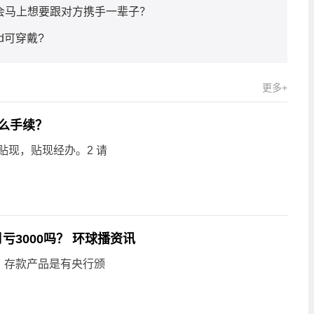
会马上想要跟对方携手一辈子？
ed可穿戴?
更多+
么手续？
贴现，贴现经办。2 请
亏3000吗？ 环球播资讯
，存款产品是有央行颁