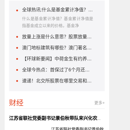
全球热讯:什么是基金累计净值？基金累计净值和单位净值的区别？
什么是基金累计净值？基金累计净值是
指基金成立以来的价格，基金净
放量上涨是什么意思？股票放量上涨意味着什么？
澳门地标建筑有哪些？澳门著名的地标介绍|每日聚焦
【环球新要闻】中荷金生有约养老年金保险能保什么？中荷人寿金生有约养老年金险有哪些优势？
全球今热点：首保过了6个月还免费吗？首保最多可以推迟多久？
速递！北交所股票在哪里交易和申购？北交所股票的交易方式有哪些？
财经
更多+
江苏省联社党委副书记景伯秋带队来兴化农商银行开展党建工作调研
江苏省联社党委副书记景伯秋