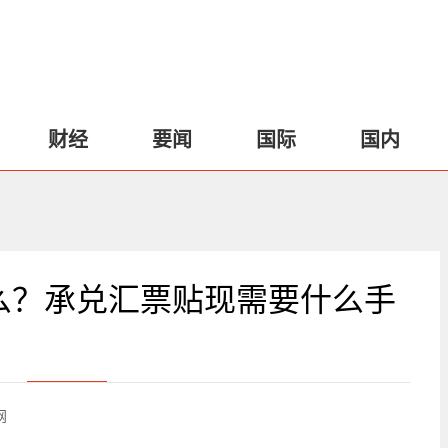
财经
要闻
国际
国内
么？承兑汇票贴现需要什么手
网