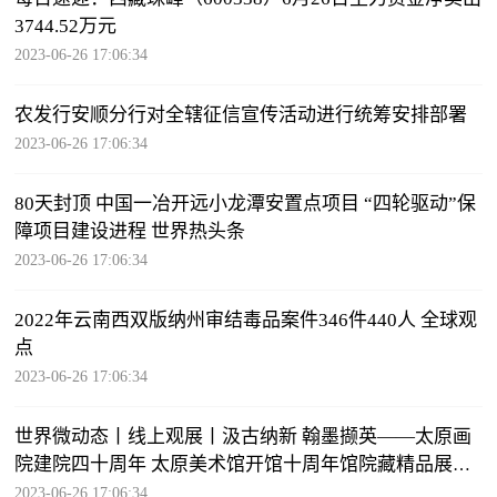
3744.52万元
2023-06-26 17:06:34
农发行安顺分行对全辖征信宣传活动进行统筹安排部署
2023-06-26 17:06:34
80天封顶 中国一冶开远小龙潭安置点项目 “四轮驱动”保
障项目建设进程 世界热头条
2023-06-26 17:06:34
2022年云南西双版纳州审结毒品案件346件440人 全球观
点
2023-06-26 17:06:34
世界微动态丨线上观展丨汲古纳新 翰墨撷英——太原画
院建院四十周年 太原美术馆开馆十周年馆院藏精品展
（裁云织锦二）
2023-06-26 17:06:34