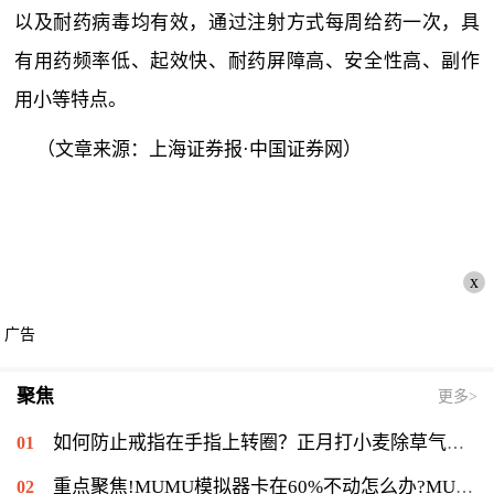
以及耐药病毒均有效，通过注射方式每周给药一次，具
有用药频率低、起效快、耐药屏障高、安全性高、副作
用小等特点。
（文章来源：上海证券报·中国证券网）
x
广告
聚焦
更多>
如何防止戒指在手指上转圈？正月打小麦除草气温多少能打？ 全球短讯
重点聚焦!MUMU模拟器卡在60%不动怎么办?MUMU模拟器卡在60%的解决流程