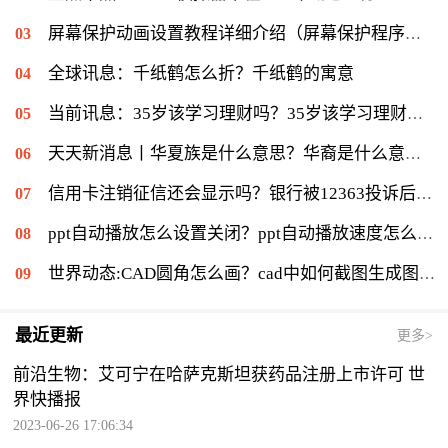
屏幕保护动画设置教程详细介绍（屏幕保护程序等待时间怎么设置）|当前速读
全球讯息：千纸鹤怎么折？千纸鹤的寓意
当前讯息：35岁该学习理财吗？35岁该学习理财会不会太迟？
天天新消息丨华夏族是什么意思？华裔是什么意思：华侨在侨居国生下的子女
信用卡注销征信还会显示吗？银行被12363投诉后果是什么？|环球通讯
ppt自动播放怎么设置关闭？ppt自动播放速度怎么调慢？ 世界报资讯
世界动态:CAD圆角怎么画？cad中如何截图生成图片？
最近更新
更多>
前沿生物：艾可宁在哈萨克斯坦获药品注册上市许可 世
界快播报
2023-06-26 17:06:34